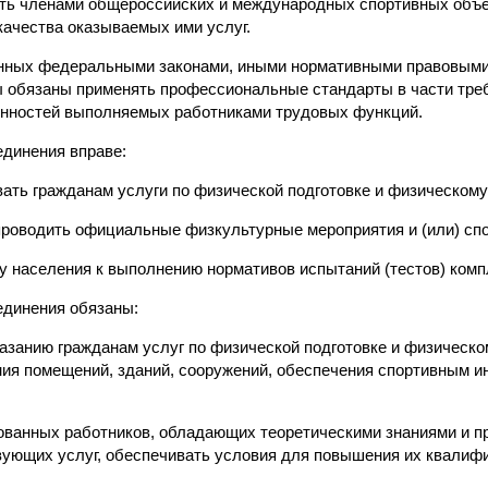
ыть членами общероссийских и международных спортивных объе
качества оказываемых ими услуг.
енных федеральными законами, иными нормативными правовыми
 обязаны применять профессиональные стандарты в части тре
енностей выполняемых работниками трудовых функций.
единения вправе:
вать гражданам услуги по физической подготовке и физическому
) проводить официальные физкультурные мероприятия и (или) сп
ку населения к выполнению нормативов испытаний (тестов) комп
единения обязаны:
казанию гражданам услуг по физической подготовке и физическо
ия помещений, зданий, сооружений, обеспечения спортивным и
ованных работников, обладающих теоретическими знаниями и п
вующих услуг, обеспечивать условия для повышения их квалиф