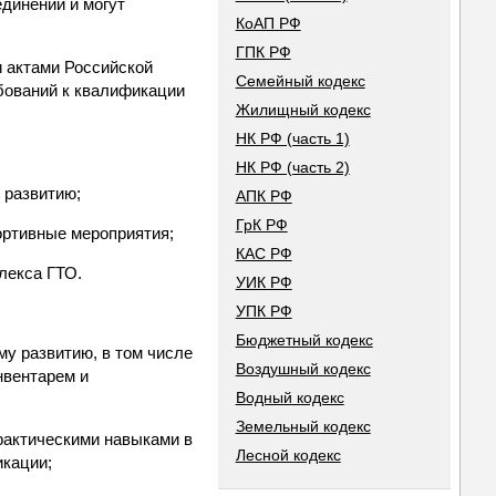
динений и могут
КоАП РФ
ГПК РФ
 актами Российской
Семейный кодекс
бований к квалификации
Жилищный кодекс
НК РФ (часть 1)
НК РФ (часть 2)
 развитию;
АПК РФ
ГрК РФ
ортивные мероприятия;
КАС РФ
лекса ГТО.
УИК РФ
УПК РФ
Бюджетный кодекс
му развитию, в том числе
Воздушный кодекс
нвентарем и
Водный кодекс
Земельный кодекс
рактическими навыками в
Лесной кодекс
икации;