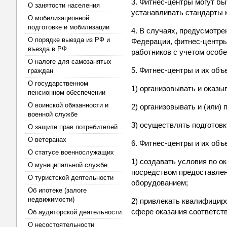
3. Фитнес-центры могут б
О занятости населения
устанавливать стандарты 
О мобилизационной
подготовке и мобилизации
4. В случаях, предусмотр
О порядке выезда из РФ и
Федерации, фитнес-центры
въезда в РФ
работников с учетом особ
О налоге для самозанятых
5. Фитнес-центры и их объ
граждан
О государственном
1) организовывать и оказы
пенсионном обеспечении
О воинской обязанности и
2) организовывать и (или
военной службе
3) осуществлять подготов
О защите прав потребителей
О ветеранах
6. Фитнес-центры и их объ
О статусе военнослужащих
1) создавать условия по о
О муниципальной службе
посредством предоставлен
О туристской деятельности
оборудованием;
Об ипотеке (залоге
недвижимости)
2) привлекать квалифицир
сфере оказания соответст
Об аудиторской деятельности
О несостоятельности