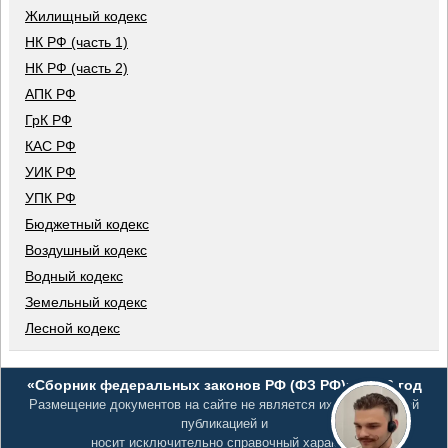
Жилищный кодекс
НК РФ (часть 1)
НК РФ (часть 2)
АПК РФ
ГрК РФ
КАС РФ
УИК РФ
УПК РФ
Бюджетный кодекс
Воздушный кодекс
Водный кодекс
Земельный кодекс
Лесной кодекс
«Сборник федеральных законов РФ (ФЗ РФ)», 2026 год
Размещение документов на сайте не является их официальной
публикацией и
носит исключительно справочный характер