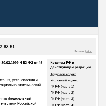
02-68-51
Реклама
jurik.ru
0.03.1999 N 52-ФЗ ст 45
Кодексы РФ в
действующей редакции
Трудовой кодекс
итания, установления и
Уголовный кодекс
социально-гигиенический
ГК РФ (часть 1)
ГК РФ (часть 2)
влять федеральный
ГК РФ (часть 3)
тельством Российской
ГК РФ (часть 4)