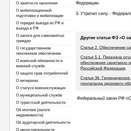
Федерации.
О занятости населения
О мобилизационной
3. Утратил силу. - Федерал
подготовке и мобилизации
О порядке выезда из РФ и
въезда в РФ
О налоге для самозанятых
Другие статьи ФЗ «О 
граждан
Статья 2. Обеспечение с
О государственном
пенсионном обеспечении
Статья 5.1. Передача ос
О воинской обязанности и
обеспечения санитарно-э
военной службе
Российской Федерации
О защите прав потребителей
Статья 36. Гигиеническо
О ветеранах
пропаганда здорового об
О статусе военнослужащих
О муниципальной службе
Федеральный закон РФ «О
О туристской деятельности
Об ипотеке (залоге
недвижимости)
Об аудиторской деятельности
О несостоятельности