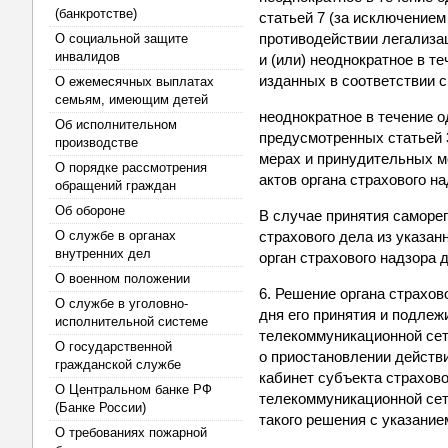
(банкротстве)
статьей 7 (за исключением 
противодействии легализа
О социальной защите
инвалидов
и (или) неоднократное в т
изданных в соответствии 
О ежемесячных выплатах
семьям, имеющим детей
неоднократное в течение 
Об исполнительном
предусмотренных статьей 
производстве
мерах и принудительных ме
О порядке рассмотрения
актов органа страхового н
обращений граждан
Об обороне
В случае принятия саморе
О службе в органах
страхового дела из указа
внутренних дел
орган страхового надзора 
О военном положении
6. Решение органа страхов
О службе в уголовно-
дня его принятия и подле
исполнительной системе
телекоммуникационной сети
О государственной
о приостановлении действ
гражданской службе
кабинет субъекта страхов
О Центральном банке РФ
телекоммуникационной сети
(Банке России)
такого решения с указание
О требованиях пожарной