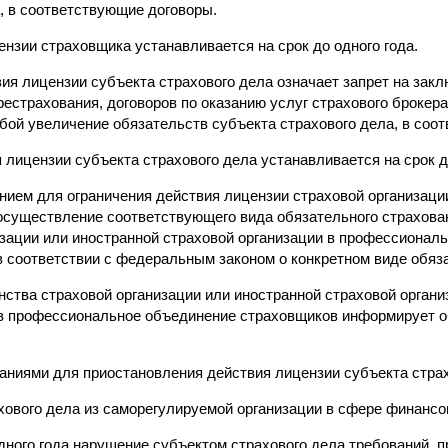
, в соответствующие договоры.
нзии страховщика устанавливается на срок до одного года.
ия лицензии субъекта страхового дела означает запрет на зак
рестрахования, договоров по оказанию услуг страхового брокера
обой увеличение обязательств субъекта страхового дела, в соо
лицензии субъекта страхового дела устанавливается на срок до
нием для ограничения действия лицензии страховой организаци
 осуществление соответствующего вида обязательного страхов
изации или иностранной страховой организации в профессионал
в соответствии с федеральным законом о конкретном виде обяз
нства страховой организации или иностранной страховой орган
 профессиональное объединение страховщиков информирует об
аниями для приостановления действия лицензии субъекта страх
хового дела из саморегулируемой организации в сфере финансо
дного года нарушение субъектом страхового дела требований, 