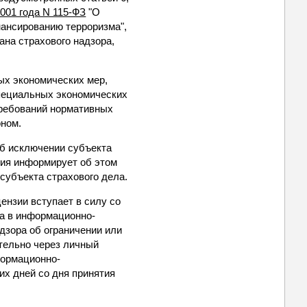
2001 года N 115-ФЗ
"О
нансированию терроризма",
ана страхового надзора,
ых экономических мер,
специальных экономических
 требований нормативных
оном.
об исключении субъекта
ция информирует об этом
субъекта страхового дела.
ензии вступает в силу со
ра в информационно-
адзора об ограничении или
тельно через личный
формационно-
их дней со дня принятия