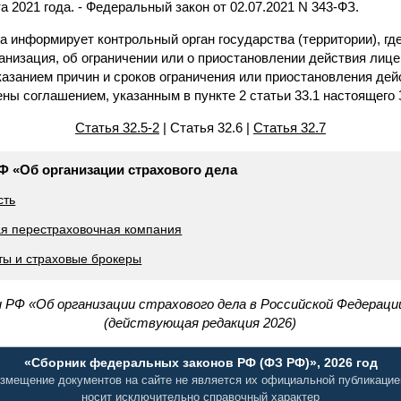
та 2021 года. - Федеральный закон от 02.07.2021 N 343-ФЗ.
ра информирует контрольный орган государства (территории), гд
анизация, об ограничении или о приостановлении действия лиц
казанием причин и сроков ограничения или приостановления дей
ены соглашением, указанным в пункте 2 статьи 33.1 настоящего 
Статья 32.5-2
| Статья 32.6 |
Статья 32.7
РФ «Об организации страхового дела
сть
ая перестраховочная компания
нты и страховые брокеры
 РФ «Об организации страхового дела в Российской Федерации
(действующая редакция 2026)
«Сборник федеральных законов РФ (ФЗ РФ)», 2026 год
змещение документов на сайте не является их официальной публикацие
носит исключительно справочный характер