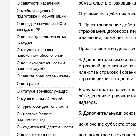
обязательств страховщика
О занятости населения
О мобилизационной
Ограничение действия лице
подготовке и мобилизации
О порядке выезда из РФ и
3. Приостановление действ
въезда в РФ
страхования, договоров пе
О налоге для самозанятых
изменений, влекущих за с
граждан
Приостановление действия 
О государственном
пенсионном обеспечении
4. Дополнительным основа
О воинской обязанности и
страховой организации на
военной службе
членства страховой орган
О защите прав потребителей
страховщиков, созданном 
О ветеранах
В случае прекращения чле
О статусе военнослужащих
объединении страховщиков
О муниципальной службе
надзора.
О туристской деятельности
5. Дополнительными основ
Об ипотеке (залоге
недвижимости)
исключение субъекта стра
Об аудиторской деятельности
О несостоятельности
неоднократное в течение о