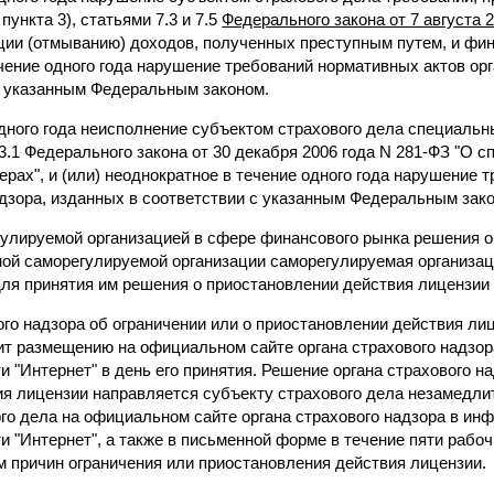
пункта 3), статьями 7.3 и 7.5
Федерального закона от 7 августа 
ции (отмыванию) доходов, полученных преступным путем, и фи
ечение одного года нарушение требований нормативных актов орг
с указанным Федеральным законом.
одного года неисполнение субъектом страхового дела специальн
3.1 Федерального закона от 30 декабря 2006 года N 281-ФЗ "О 
рах", и (или) неоднократное в течение одного года нарушение
адзора, изданных в соответствии с указанным Федеральным зак
гулируемой организацией в сфере финансового рынка решения 
нной саморегулируемой организации саморегулируемая организа
для принятия им решения о приостановлении действия лицензии 
ого надзора об ограничении или о приостановлении действия лиц
жит размещению на официальном сайте органа страхового надзо
 "Интернет" в день его принятия. Решение органа страхового н
ия лицензии направляется субъекту страхового дела незамедли
ого дела на официальном сайте органа страхового надзора в ин
 "Интернет", а также в письменной форме в течение пяти рабоч
м причин ограничения или приостановления действия лицензии.