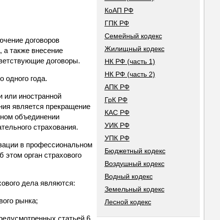
КоАП РФ
ГПК РФ
Семейный кодекс
лючение договоров
Жилищный кодекс
, а также внесение
тветствующие договоры.
НК РФ (часть 1)
НК РФ (часть 2)
 одного года.
АПК РФ
и или иностранной
ГрК РФ
ания является прекращение
КАС РФ
ьном объединении
УИК РФ
ательного страхования.
УПК РФ
изации в профессиональном
Бюджетный кодекс
 этом орган страхового
Воздушный кодекс
Водный кодекс
ового дела являются:
Земельный кодекс
вого рынка;
Лесной кодекс
предусмотренных статьей 6,