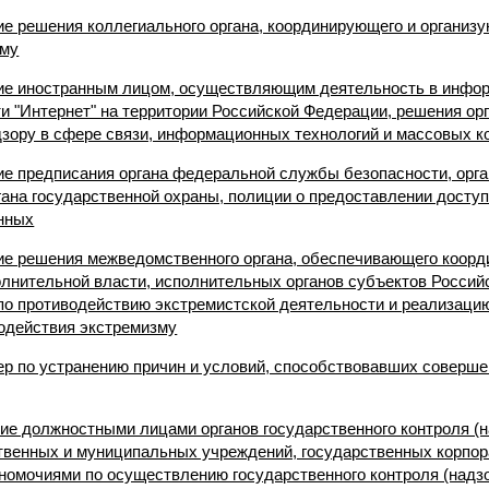
ие решения коллегиального органа, координирующего и организ
зму
ние иностранным лицом, осуществляющим деятельность в инфо
и "Интернет" на территории Российской Федерации, решения ор
дзору в сфере связи, информационных технологий и массовых 
ние предписания органа федеральной службы безопасности, орг
гана государственной охраны, полиции о предоставлении дост
анных
ние решения межведомственного органа, обеспечивающего коор
лнительной власти, исполнительных органов субъектов Россий
по противодействию экстремистской деятельности и реализаци
водействия экстремизму
мер по устранению причин и условий, способствовавших соверш
ие должностными лицами органов государственного контроля (на
твенных и муниципальных учреждений, государственных корпор
номочиями по осуществлению государственного контроля (надзо