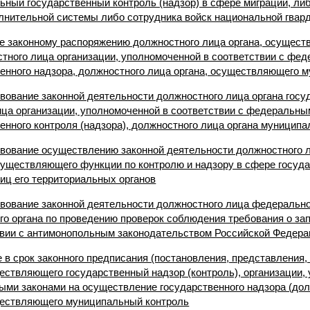
ый государственный контроль (надзор) в сфере миграции, либ
лнительной системы либо сотрудника войск национальной гвар
ие законному распоряжению должностного лица органа, осущес
стного лица организации, уполномоченной в соответствии с фе
енного надзора, должностного лица органа, осуществляющего 
твование законной деятельности должностного лица органа госу
лица организации, уполномоченной в соответствии с федеральны
нного контроля (надзора), должностного лица органа муниципа
ствование осуществлению законной деятельности должностного 
существляющего функции по контролю и надзору в сфере госуда
иц его территориальных органов
ствование законной деятельности должностного лица федеральн
ого органа по проведению проверок соблюдения требования о за
твии с антимонопольным законодательством Российской Федер
 в срок законного предписания (постановления, представления,
ествляющего государственный надзор (контроль), организации,
ыми законами на осуществление государственного надзора (долж
ществляющего муниципальный контроль