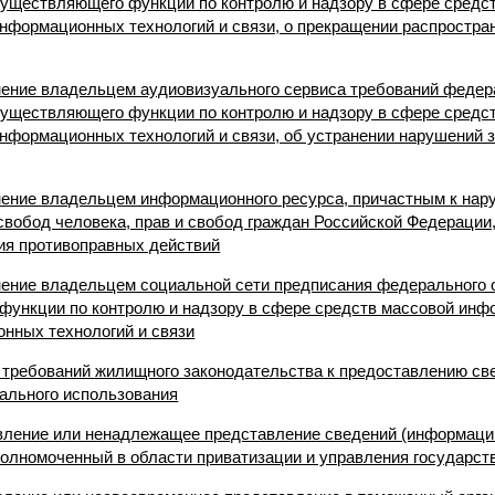
существляющего функции по контролю и надзору в сфере средс
нформационных технологий и связи, о прекращении распростра
лнение владельцем аудиовизуального сервиса требований федер
существляющего функции по контролю и надзору в сфере средс
нформационных технологий и связи, об устранении нарушений 
лнение владельцем информационного ресурса, причастным к на
свобод человека, прав и свобод граждан Российской Федерации
ия противоправных действий
лнение владельцем социальной сети предписания федерального 
функции по контролю и надзору в сфере средств массовой инф
нных технологий и связи
е требований жилищного законодательства к предоставлению с
ального использования
авление или ненадлежащее представление сведений (информаци
полномоченный в области приватизации и управления государс