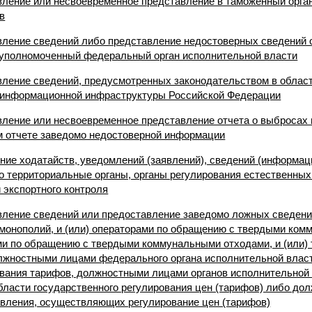
авление или несвоевременное представление в таможенный орга
в
авление сведений либо представление недостоверных сведений 
 уполномоченный федеральный орган исполнительной власти
авление сведений, предусмотренных законодательством в облас
й информационной инфраструктуры Российской Федерации
авление или несвоевременное представление отчета о выбросах 
м отчете заведомо недостоверной информации
ение ходатайств, уведомлений (заявлений), сведений (информа
го территориальные органы, органы регулирования естественных
 экспортного контроля
авление сведений или предоставление заведомо ложных сведени
монополий, и (или) операторами по обращению с твердыми ком
ми по обращению с твердыми коммунальными отходами, и (или
олжностными лицами федерального органа исполнительной власт
ования тарифов, должностными лицами органов исполнительной
бласти государственного регулирования цен (тарифов) либо д
авления, осуществляющих регулирование цен (тарифов)