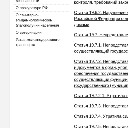
безопасности
контроля, требований зако
О прокуратуре РФ
Статья 19.6.2. Нарушение
О санитарно-
Российской Федерации о л
эпидемиологическом
домами
благополучии населения
О ветеринарии
Статья 19.7. Непредставл
Устав железнодорожного
транспорта
Статья 19.7.1. Непредстав
осуществляющий государст
Статья 19.7.2. Непредста
и документов в орган, упо
обеспечения государствен
осуществляющий функции по
государственного (муници
Статья 19.7.2-1. Утратила 
Статья 19.7.3. Непредста
Статья 19.7.4. Утратила си
Статья 19.7.5. Непредста