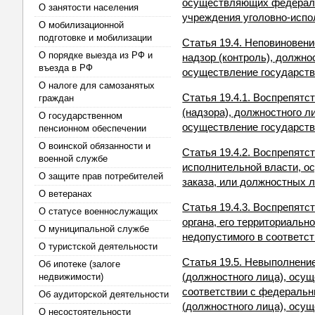
осуществляющих федеральн
О занятости населения
учреждения уголовно-испо
О мобилизационной
подготовке и мобилизации
Статья 19.4. Неповиновен
О порядке выезда из РФ и
надзор (контроль), должно
въезда в РФ
осуществление государств
О налоге для самозанятых
Статья 19.4.1. Воспрепятс
граждан
(надзора), должностного 
О государственном
осуществление государстве
пенсионном обеспечении
О воинской обязанности и
Статья 19.4.2. Воспрепят
военной службе
исполнительной власти, о
О защите прав потребителей
заказа, или должностных л
О ветеранах
Статья 19.4.3. Воспрепят
О статусе военнослужащих
органа, его территориальн
О муниципальной службе
недопустимого в соответс
О туристской деятельности
Статья 19.5. Невыполнение
Об ипотеке (залоге
(должностного лица), осущ
недвижимости)
соответствии с федеральн
Об аудиторской деятельности
(должностного лица), осу
О несостоятельности