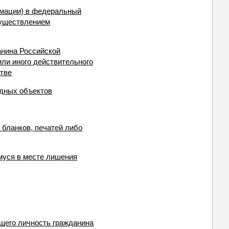
рмации) в федеральный
существлением
анина Российской
или иного действительного
стве
одных объектов
 бланков, печатей либо
муся в месте лишения
щего личность гражданина