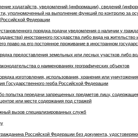
вление ходатайств, уведомлений (информации), сведений (инфо
сти, уполномоченный на выполнение функций по контролю за о
 Российской Федерации
 установленного порядка подачи уведомления о наличии у гражд
дданства) иностранного государства либо вида на жительство 
го право на его постоянное проживание в иностранном государ
орядка предоставления земельных или лесных участков либо в
законодательства о наименованиях географических объектов
орядка изготовления, использования, хранения или уничтожения
ия Государственного герба Российской Федерации
ибо попытка передачи запрещенных предметов лицу, содержаще
центре или месте содержания под стражей
ожный вызов специализированных служб
лу
 гражданина Российской Федерации без документа, удостоверяю