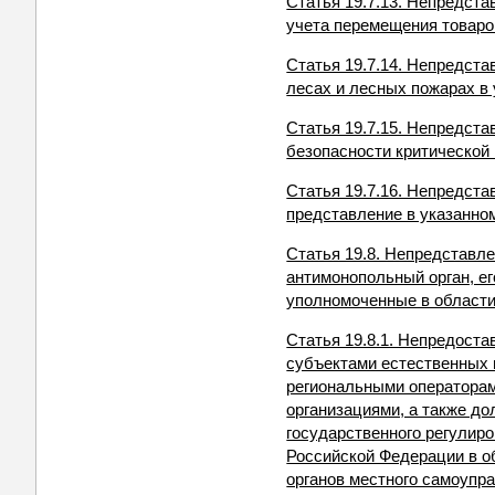
Статья 19.7.13. Непредст
учета перемещения товаро
Статья 19.7.14. Непредст
лесах и лесных пожарах в
Статья 19.7.15. Непредст
безопасности критическо
Статья 19.7.16. Непредст
представление в указанно
Статья 19.8. Непредставл
антимонопольный орган, е
уполномоченные в области
Статья 19.8.1. Непредост
субъектами естественных 
региональными оператора
организациями, а также д
государственного регулир
Российской Федерации в о
органов местного самоупр