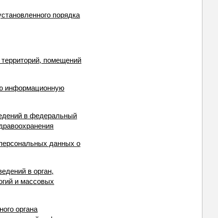
установленного порядка
у территорий, помещений
ую информационную
ведений в федеральный
здравоохранения
 персональных данных о
едений в орган,
огий и массовых
ного органа