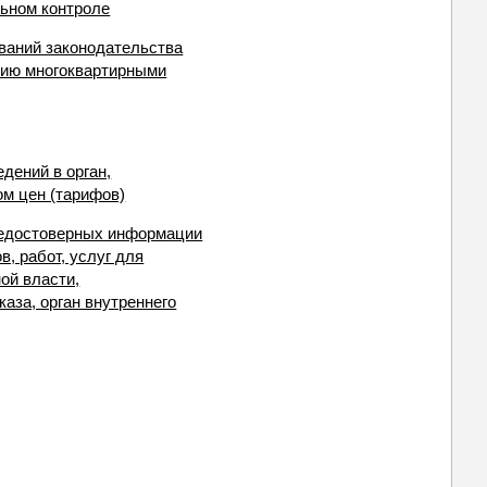
льном контроле
ваний законодательства
нию многоквартирными
дений в орган,
ом цен (тарифов)
недостоверных информации
, работ, услуг для
ой власти,
аза, орган внутреннего