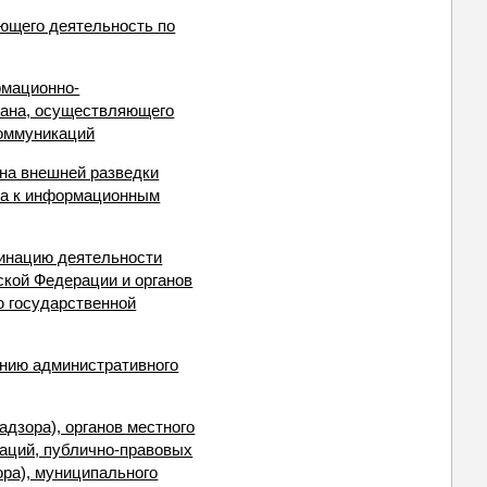
ующего деятельность по
рмационно-
гана, осуществляющего
коммуникаций
ана внешней разведки
упа к информационным
динацию деятельности
ской Федерации и органов
ю государственной
ению административного
дзора), органов местного
аций, публично-правовых
ра), муниципального