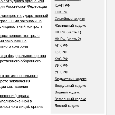
о сотрудника органа или
КоАП РФ
дии Российской Федерации
ГПК РФ
твляющего государственный
Семейный кодекс
деральными законами на
Жилищный кодекс
муниципальный контроль
НК РФ (часть 1)
дарственного контроля
НК РФ (часть 2)
ми законами на
АПК РФ
льного контроля
ГрК РФ
лица федерального органа
КАС РФ
рственного оборонного
УИК РФ
УПК РФ
ого антимонопольного
Бюджетный кодекс
прете заключения
Воздушный кодекс
ации соглашения
Водный кодекс
 решения) органа
Земельный кодекс
 уполномоченной в
Лесной кодекс
ностного лица), органа