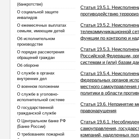
(банкротстве)
Статья 19.5.1. Неисполнен
О социальной защите
противодействию террори
инвалидов
Статья 19.5.2. Неисполне
О ежемесячных выплатах
семьям, имеющим детей
телекоммуникационной сет
функции по контролю и на
Об исполнительном
производстве
Статья 19.5.3. Неисполне
О порядке рассмотрения
Российской Федерации, ор
обращений граждан
системам и (или) базам д
Об обороне
О службе в органах
Статья 19.5.4. Неисполне
внутренних дел
федеральных органов испо
местного самоуправления 
О военном положении
политики в области проти
О службе в уголовно-
исполнительной системе
Статья 19.6. Непринятие 
О государственной
правонарушения
гражданской службе
О Центральном банке РФ
Статья 19.6.1. Несоблюден
(Банке России)
самоуправления, государс
О требованиях пожарной
компаний, наделенных пол