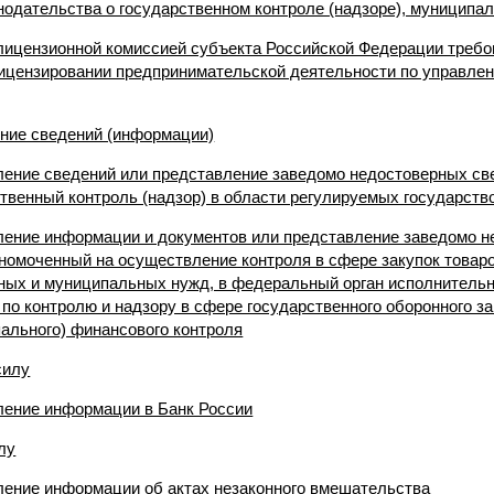
нодательства о государственном контроле (надзоре), муниципа
 лицензионной комиссией субъекта Российской Федерации требо
ицензировании предпринимательской деятельности по управле
ение сведений (информации)
ление сведений или представление заведомо недостоверных све
венный контроль (надзор) в области регулируемых государств
вление информации и документов или представление заведомо 
лномоченный на осуществление контроля в сфере закупок товаров
ных и муниципальных нужд, в федеральный орган исполнительн
 контролю и надзору в сфере государственного оборонного зак
пального) финансового контроля
силу
вление информации в Банк России
лу
вление информации об актах незаконного вмешательства