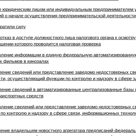
ие юридическим лицом или индивидуальным предпринимателем 
й о начале осуществления предпринимательской деятельности
Утратили силу
 отказ в доступе должностного лица налогового органа к осмотр
ошении которого проводится налоговая проверка
тавление информации в единую федеральную автоматизированн
ах фильмов в кинозалах
вление сведений или представление заведомо недостоверных с
сти, осуществляющий функции по контролю и надзору в сфере 
вление сведений в автоматизированные централизованные базы
ранспортных средств
вление сведений или представление заведомо недостоверных св
о контролю и надзору в сфере связи, информационных технол
нение владельцем новостного агрегатора предписаний федераль