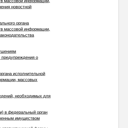
тв массовой информации,
нения новостной
ального органа
тв массовой информации,
законодательства
рушениям
, предупреждения о
органа исполнительной
ормации, массовых
ведений, необходимых для
и) в федеральный орган
твенным имуществом