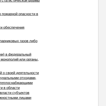
н статистической формы
о пожарной опасности в
ти обеспечения
парниковых газов либо
ции) в федеральный
 монополий или органы,
й о своей деятельности
мунальными отходами,
) теплоснабжающими
и в области
 власти субъектов
олжностными лицами