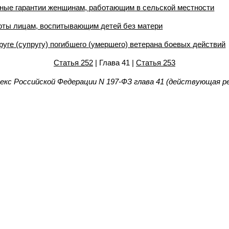
ьные гарантии женщинам, работающим в сельской местности
ьготы лицам, воспитывающим детей без матери
пруге (супругу) погибшего (умершего) ветерана боевых действий
Статья 252
| Глава 41 |
Статья 253
декс Российской Федерации N 197-ФЗ глава 41 (действующая ре