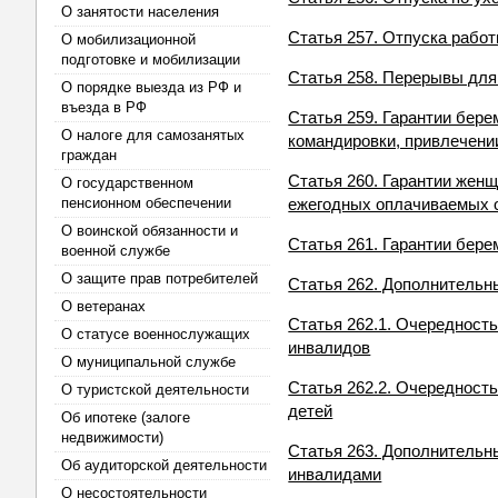
О занятости населения
Статья 257. Отпуска рабо
О мобилизационной
подготовке и мобилизации
Статья 258. Перерывы для
О порядке выезда из РФ и
въезда в РФ
Статья 259. Гарантии бер
О налоге для самозанятых
командировки, привлечении
граждан
Статья 260. Гарантии жен
О государственном
пенсионном обеспечении
ежегодных оплачиваемых 
О воинской обязанности и
Статья 261. Гарантии бер
военной службе
О защите прав потребителей
Статья 262. Дополнитель
О ветеранах
Статья 262.1. Очередност
О статусе военнослужащих
инвалидов
О муниципальной службе
Статья 262.2. Очередност
О туристской деятельности
детей
Об ипотеке (залоге
недвижимости)
Статья 263. Дополнительн
Об аудиторской деятельности
инвалидами
О несостоятельности