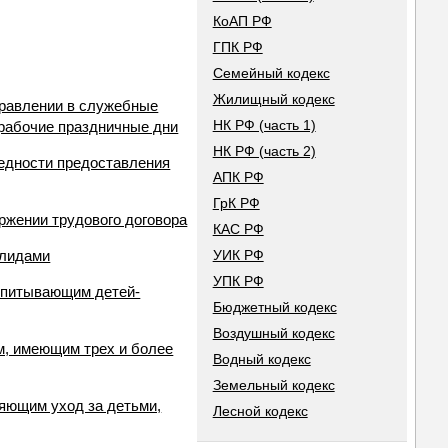
КоАП РФ
ГПК РФ
Семейный кодекс
Жилищный кодекс
правлении в служебные
НК РФ (часть 1)
ерабочие праздничные дни
НК РФ (часть 2)
редности предоставления
АПК РФ
ГрК РФ
ржении трудового договора
КАС РФ
алидами
УИК РФ
УПК РФ
оспитывающим детей-
Бюджетный кодекс
Воздушный кодекс
м, имеющим трех и более
Водный кодекс
Земельный кодекс
ляющим уход за детьми,
Лесной кодекс