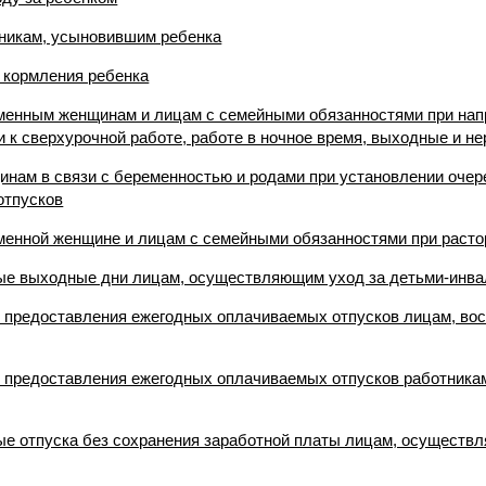
тникам, усыновившим ребенка
 кормления ребенка
еменным женщинам и лицам с семейными обязанностями при на
 к сверхурочной работе, работе в ночное время, выходные и н
щинам в связи с беременностью и родами при установлении оче
отпусков
еменной женщине и лицам с семейными обязанностями при расто
ные выходные дни лицам, осуществляющим уход за детьми-инв
ь предоставления ежегодных оплачиваемых отпусков лицам, в
ь предоставления ежегодных оплачиваемых отпусков работника
ые отпуска без сохранения заработной платы лицам, осуществ