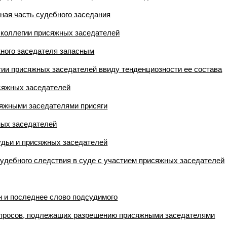
ная часть судебного заседания
 коллегии присяжных заседателей
жного заседателя запасным
егии присяжных заседателей ввиду тенденциозности ее состава
сяжных заседателей
сяжными заседателями присяги
ных заседателей
удьи и присяжных заседателей
судебного следствия в суде с участием присяжных заседателей
н и последнее слово подсудимого
опросов, подлежащих разрешению присяжными заседателями