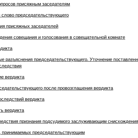
опросов присяжным заседателям
е слово председательствующего
ния присяжных заседателей
едения совещания и голосования в совещательной комнате
рдикта
ые разъяснения председательствующего. Уточнение поставленн
следствия
ие вердикта
дседательствующего после провозглашения вердикта
оследствий вердикта
ть вердикта
следствия признания подсудимого заслуживающим снисхождени
й, принимаемых председательствующим