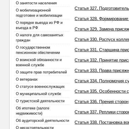
О занятости населения
Статья 327. Подготовитель
О мобилизационной
подготовке и мобилизации
Статья 328. Формирование
О порядке выезда из РФ и
въезда в РФ
Статья 329. Замена прися
О налоге для самозанятых
Статья 330. Роспуск колл
граждан
О государственном
Статья 331. Старшина при
пенсионном обеспечении
О воинской обязанности и
Статья 332. Принятие при
военной службе
Статья 333. Права присяж
О защите прав потребителей
О ветеранах
Статья 334. Полномочия с
О статусе военнослужащих
Статья 335. Особенности 
О муниципальной службе
О туристской деятельности
Статья 336. Прения сторон
Об ипотеке (залоге
Статья 337. Реплики сторо
недвижимости)
Об аудиторской деятельности
Статья 338. Постановка в
О несостоятельности