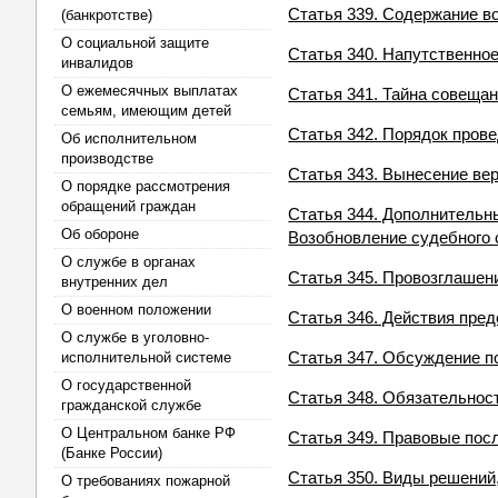
Статья 339. Содержание в
(банкротстве)
О социальной защите
Статья 340. Напутственно
инвалидов
О ежемесячных выплатах
Статья 341. Тайна совеща
семьям, имеющим детей
Статья 342. Порядок пров
Об исполнительном
производстве
Статья 343. Вынесение ве
О порядке рассмотрения
обращений граждан
Статья 344. Дополнительн
Об обороне
Возобновление судебного 
О службе в органах
Статья 345. Провозглашен
внутренних дел
О военном положении
Статья 346. Действия пре
О службе в уголовно-
Статья 347. Обсуждение п
исполнительной системе
О государственной
Статья 348. Обязательнос
гражданской службе
О Центральном банке РФ
Статья 349. Правовые по
(Банке России)
Статья 350. Виды решени
О требованиях пожарной