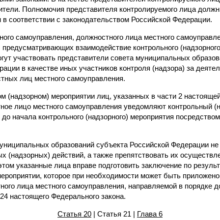
ители. Полномочия представителя контролируемого лица долж
в соответствии с законодательством Российской Федерации.
тного самоуправления, должностного лица местного самоуправл
, предусматривающих взаимодействие контрольного (надзорного)
гут участвовать представители совета муниципальных образо
ации в качестве иных участников контроля (надзора) за деяте
тных лиц местного самоуправления.
ом (надзорном) мероприятии лиц, указанных в части 2 настоящей
ное лицо местного самоуправления уведомляют контрольный (на
 до начала контрольного (надзорного) мероприятия посредство
муниципальных образований субъекта Российской Федерации не 
х (надзорных) действий, а также препятствовать их осуществ
этом указанные лица вправе подготовить заключение по результ
мероприятии, которое при необходимости может быть приложено 
ного лица местного самоуправления, направляемой в порядке д
24 настоящего Федерального закона.
Статья 20
| Статья 21 |
Глава 6