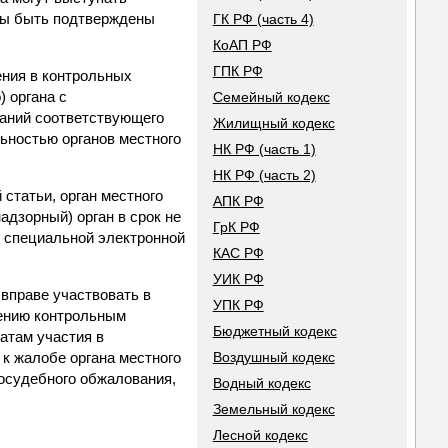
ны быть подтверждены
ГК РФ (часть 4)
КоАП РФ
ГПК РФ
ения в контрольных
 органа с
Семейный кодекс
ваний соответствующего
Жилищный кодекс
льностью органов местного
НК РФ (часть 1)
НК РФ (часть 2)
 статьи, орган местного
АПК РФ
дзорный) орган в срок не
ГрК РФ
м специальной электронной
КАС РФ
УИК РФ
вправе участвовать в
УПК РФ
лению контрольным
Бюджетный кодекс
атам участия в
к жалобе органа местного
Воздушный кодекс
осудебного обжалования,
Водный кодекс
Земельный кодекс
Лесной кодекс