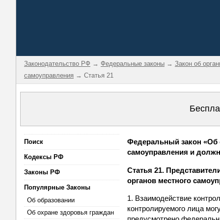
Законодательство РФ
→
Федеральные законы
→
Закон об орга
самоуправления
→ Статья 21
Беспла
Федеральный закон «Об 
Поиск
самоуправления и должно
Кодексы РФ
Статья 21. Представител
Законы РФ
органов местного самоу
Популярные Законы
1. Взаимодействие контрол
Об образовании
контролируемого лица могу
Об охране здоровья граждан
предусмотрено федеральны