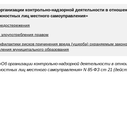
организации контрольно-надзорной деятельности в отношен
жностных лиц местного самоуправления»
предостережения
ь злоупотребления правом
офилактики рисков причинения вреда (ущерба) охраняемым закон
еления муниципального образования
«Об организации контрольно-надзорной деятельности в отно
ностных лиц местного самоуправления» N 85-ФЗ ст 21 (дейс