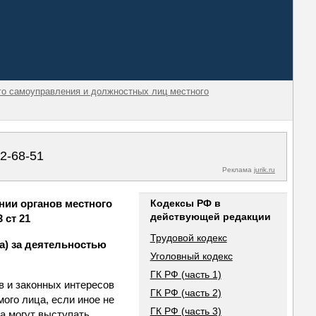
ого самоуправления и должностных лиц местного
02-68-51
Реклама
jurik.ru
нии органов местного
Кодексы РФ в
действующей редакции
 ст 21
Трудовой кодекс
а) за деятельностью
Уголовный кодекс
ГК РФ (часть 1)
в и законных интересов
ГК РФ (часть 2)
ого лица, если иное не
ГК РФ (часть 3)
а могут выступать