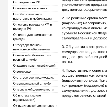
О гражданстве РФ
уполномоченные представ
О занятости населения
документом, оформленным 
О мобилизационной
2. По решению органа мес
подготовке и мобилизации
(надзорных) мероприятиях
О порядке выезда из РФ и
контролируемым лицом, мо
въезда в РФ
субъекта Российской Федер
О налоге для самозанятых
самоуправления и должнос
граждан
О государственном
3. Об участии в контрольн
пенсионном обеспечении
самоуправления, должност
О воинской обязанности и
позднее трех рабочих дней
военной службе
почты.
О защите прав потребителей
4. Представители совета 
О ветеранах
осуществлении контрольны
О статусе военнослужащих
(надзорным) органом. При 
О муниципальной службе
контрольном (надзорном) 
О туристской деятельности
самоуправления, должност
предусмотренного статьей 
Об ипотеке (залоге
недвижимости)
Об аудиторской деятельности